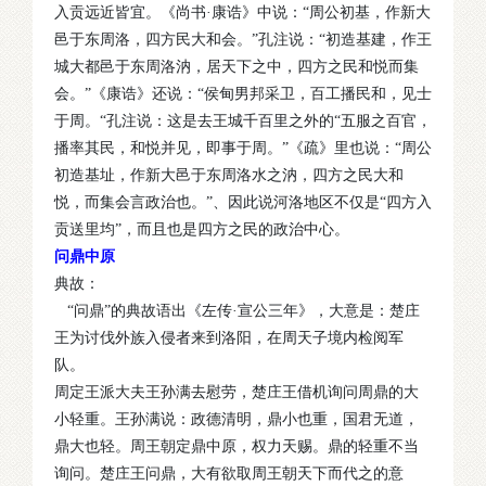
入贡远近皆宜。《尚书·康诰》中说：“周公初基，作新大
邑于东周洛，四方民大和会。”孔注说：“初造基建，作王
城大都邑于东周洛汭，居天下之中，四方之民和悦而集
会。”《康诰》还说：“侯甸男邦采卫，百工播民和，见士
于周。“孔注说：这是去王城千百里之外的“五服之百官，
播率其民，和悦并见，即事于周。”《疏》里也说：“周公
初造基址，作新大邑于东周洛水之汭，四方之民大和
悦，而集会言政治也。”、因此说河洛地区不仅是“四方入
贡送里均”，而且也是四方之民的政治中心。
问鼎中原
典故：
“问鼎”的典故语出《左传·宣公三年》，大意是：楚庄
王为讨伐外族入侵者来到洛阳，在周天子境内检阅军
队。
周定王派大夫王孙满去慰劳，楚庄王借机询问周鼎的大
小轻重。王孙满说：政德清明，鼎小也重，国君无道，
鼎大也轻。周王朝定鼎中原，权力天赐。鼎的轻重不当
询问。楚庄王问鼎，大有欲取周王朝天下而代之的意