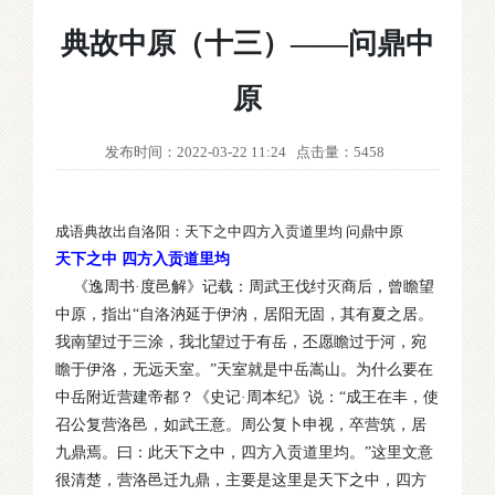
典故中原（十三）——问鼎中
原
发布时间：2022-03-22 11:24
点击量：5458
成语典故出自洛阳：天下之中四方入贡道里均 问鼎中原
天下之中 四方入贡道里均
《逸周书·度邑解》记载：周武王伐纣灭商后，曾瞻望
中原，指出“自洛汭延于伊汭，居阳无固，其有夏之居。
我南望过于三涂，我北望过于有岳，丕愿瞻过于河，宛
瞻于伊洛，无远天室。”天室就是中岳嵩山。为什么要在
中岳附近营建帝都？《史记·周本纪》说：“成王在丰，使
召公复营洛邑，如武王意。周公复卜申视，卒营筑，居
九鼎焉。曰：此天下之中，四方入贡道里均。”这里文意
很清楚，营洛邑迁九鼎，主要是这里是天下之中，四方