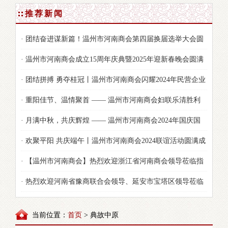
推荐新闻
· 团结奋进谋新篇！温州市河南商会第四届换届选举大会圆
满举行
· 温州市河南商会成立15周年庆典暨2025年迎新春晚会圆满
落幕
· 团结拼搏 勇夺桂冠丨温州市河南商会闪耀2024年民营企业
家节运动会！
· 重阳佳节、温情聚首 —— 温州市河南商会妇联乐清胜利
塘公园茶话会及露营烧烤活动纪实
· 月满中秋，共庆辉煌 —— 温州市河南商会2024年国庆国
秋双节活动精彩纷呈
· 欢聚平阳 共庆端午丨温州市河南商会2024联谊活动圆满成
功！
· 【温州市河南商会】热烈欢迎浙江省河南商会领导莅临指
导！
· 热烈欢迎河南省豫商联合会领导、延安市宝塔区领导莅临
商会视察指导工作
当前位置：
首页
> 典故中原